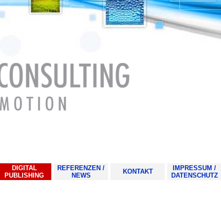
Menü überspringen
DIGITAL
REFERENZEN /
IMPRESSUM /
KONTAKT
▼
▼
PUBLISHING
NEWS
DATENSCHUTZ