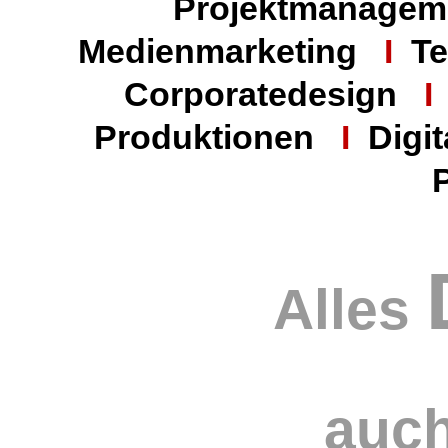
Projektmanagem
Medienmarketing
I
Te
Corporatedesign
Produktionen
I
Digit
Alles
auc